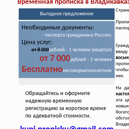
Временная прописка в Владикавка
Стран
Выгодное предложение
Проп
Необходимые документы:
паспо
- паспорта гражданина России;
Цена услуг:
Гражд
от 8 000
рублей - 1 человек (квартал)
ввид
от 7 000
вось
рублей - 1 человек
пропис
Бесплатно
чтобы
несовершеннолетние
нее.
На д
Обращайтесь и оформите
насто
эта ц
надежную временную
новым
регистрацию за короткое время
богат
по адекватной стоимости.
обст
Влади