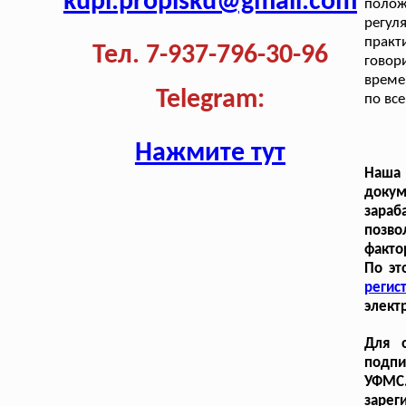
kupi.propisku@gmail.com
полож
регул
практ
Тел. 7-937-796-30-96
говор
време
Telegram:
по вс
Нажмите тут
Наша
докум
зараб
позво
факто
По эт
регис
элект
Для 
подпи
УФМС.
зарег