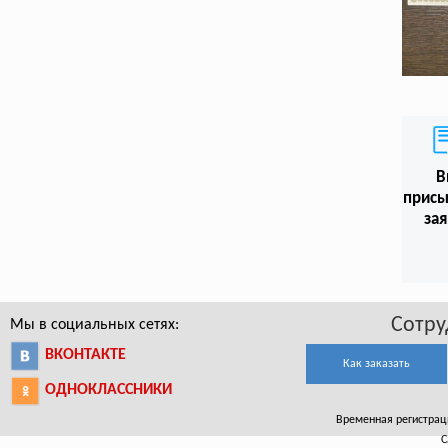
В
присы
зая
Сотру
Мы в социальных сетях:
ВКОНТАКТЕ
Как заказать
ОДНОКЛАССНИКИ
Временная регистраци
С